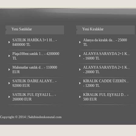
Yeni Satılıklar
Yeni Kiralıklar
SATILIK HARİKA 3+1 H... -
Alanya da kiralık da... - 25000
8400000 TL
TL
Plaja100mt.satılık 1... - 4200000
ALANYA SARAYDA 2+1 K...
TL
- 16000 TL
Mahmutlar satılık d... - 110000
ALANYA SARAYDA 2+1 K...
EUR
- 20000 TL
SATILIK DAİRE ALANY... -
КİRALIK CADDE ÜZERİN...
92000 EUR
- 12000 TL
SATILIK FUL EŞYALI L... -
KİRALIK FUL EŞYALI D... -
260000 EUR
500 EUR
Copyright © 2014 | Sahibindenkonutal.com