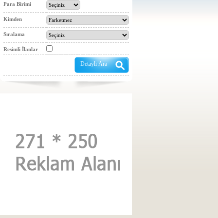
Para Birimi
Kimden
Sıralama
Resimli İlanlar