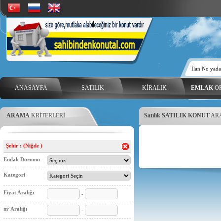
ANASAYFA
SATILIK
KİRALIK
EMLAK
OF
ARAMA
KRİTERLERİ
Satılık SATILIK KONUT
ARA
Şehir : (Niğde )
Emlak Durumu
Kategori
Fiyat Aralığı
-
m² Aralığı
-