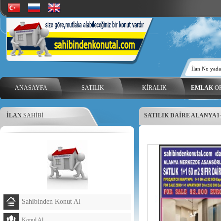
ANASAYFA
SATILIK
KİRALIK
EMLAK
OF
İLAN
SAHİBİ
SATILIK DAİRE ALANYA1+1
Sahibinden Konut Al
Konul Al