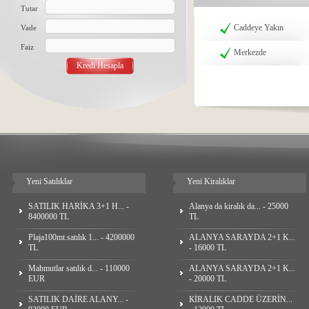
Tutar
Caddeye Yakın
Vade
Faiz
Merkezde
Yeni Satılıklar
Yeni Kiralıklar
SATILIK HARİKA 3+1 H... -
Alanya da kiralık da... - 25000
8400000 TL
TL
Plaja100mt.satılık 1... - 4200000
ALANYA SARAYDA 2+1 K...
TL
- 16000 TL
Mahmutlar satılık d... - 110000
ALANYA SARAYDA 2+1 K...
EUR
- 20000 TL
SATILIK DAİRE ALANY... -
КİRALIK CADDE ÜZERİN...