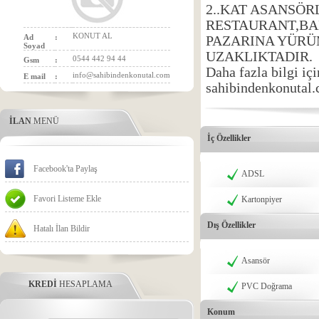
2..KAT ASANSÖR
RESTAURANT,BA
KONUT AL
Ad
:
PAZARINA YÜRÜ
Soyad
UZAKLIKTADIR.
0544 442 94 44
Gsm
:
Daha fazla bilgi i
info@sahibindenkonutal.com
E mail
:
sahibindenkonutal.
İLAN
MENÜ
İç Özellikler
Facebook'ta Paylaş
ADSL
Favori Listeme Ekle
Kartonpiyer
Dış Özellikler
Hatalı İlan Bildir
Asansör
KREDİ
HESAPLAMA
PVC Doğrama
Konum