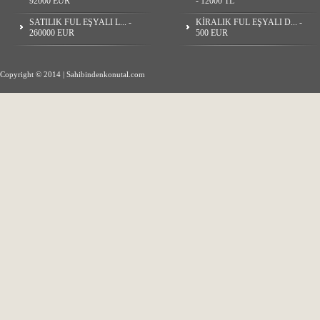
92000 EUR
- 12000 TL
SATILIK FUL EŞYALI L... -
KİRALIK FUL EŞYALI D... -
260000 EUR
500 EUR
Copyright © 2014 | Sahibindenkonutal.com