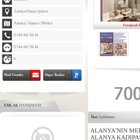
Antalya/Alanya Şubesi
Antalya / Alanya / Merkez
Fotoğrafı 
0 544 442 94 44
0 544 442 94 44
0
Mail Gönder
Diger İlanlar
EMLAK
DANIŞMANI
İlan
Açıklaması
ALANYA'NIN MER
ALANYA KADIPA