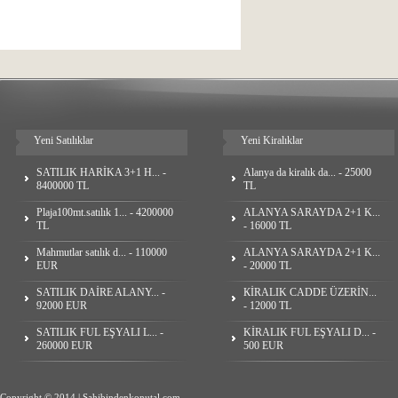
Yeni Satılıklar
Yeni Kiralıklar
SATILIK HARİKA 3+1 H... -
Alanya da kiralık da... - 25000
8400000 TL
TL
Plaja100mt.satılık 1... - 4200000
ALANYA SARAYDA 2+1 K...
TL
- 16000 TL
Mahmutlar satılık d... - 110000
ALANYA SARAYDA 2+1 K...
EUR
- 20000 TL
SATILIK DAİRE ALANY... -
КİRALIK CADDE ÜZERİN...
92000 EUR
- 12000 TL
SATILIK FUL EŞYALI L... -
KİRALIK FUL EŞYALI D... -
260000 EUR
500 EUR
Copyright © 2014 | Sahibindenkonutal.com