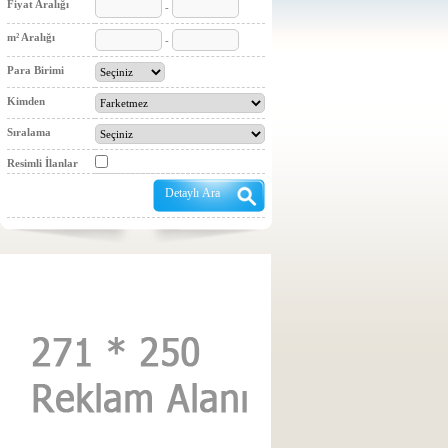
Fiyat Aralığı
-
m² Aralığı
-
Para Birimi
Kimden
Sıralama
Resimli İlanlar