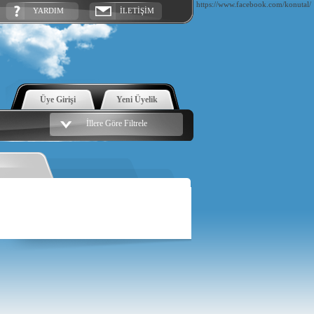
https://www.facebook.com/konutal/
YARDIM
İLETİŞİM
Üye Girişi
Yeni Üyelik
İllere Göre Filtrele