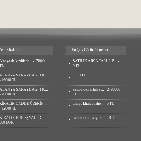
eni Kiralıklar
En Çok Görüntülenenler
Alanya da kiralık da... - 25000
SATILIK ARSA TARLA B... -
TL
0 TL
ALANYA SARAYDA 2+1 K...
... - 0 TL
- 16000 TL
ALANYA SARAYDA 2+1 K...
sahibinden antalya ... - 2490000
- 20000 TL
TL
КİRALIK CADDE ÜZERİN...
alanya kiralik daire... - 0 TL
- 12000 TL
KİRALIK FUL EŞYALI D... -
sahibinden alanya sa... - 0 TL
500 EUR