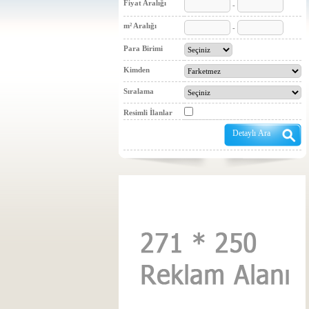
Fiyat Aralığı
-
m² Aralığı
-
Para Birimi
Kimden
Sıralama
Resimli İlanlar