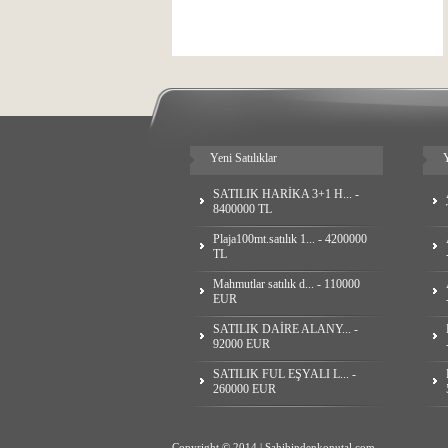
Yeni Satılıklar
Y
SATILIK HARİKA 3+1 H... -
8400000 TL
Plaja100mt.satılık 1... - 4200000
TL
Mahmutlar satılık d... - 110000
EUR
SATILIK DAİRE ALANY... -
92000 EUR
SATILIK FUL EŞYALI L... -
260000 EUR
Copyright © 2014 | Sahibindenkonutal.com