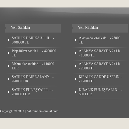
Yeni Satılıklar
Yeni Kiralıklar
SATILIK HARİKA 3+1 H... -
Alanya da kiralık da... - 25000
8400000 TL
TL
Plaja100mt.satılık 1... - 4200000
ALANYA SARAYDA 2+1 K...
TL
- 16000 TL
Mahmutlar satılık d... - 110000
ALANYA SARAYDA 2+1 K...
EUR
- 20000 TL
SATILIK DAİRE ALANY... -
КİRALIK CADDE ÜZERİN...
92000 EUR
- 12000 TL
SATILIK FUL EŞYALI L... -
KİRALIK FUL EŞYALI D... -
260000 EUR
500 EUR
Copyright © 2014 | Sahibindenkonutal.com