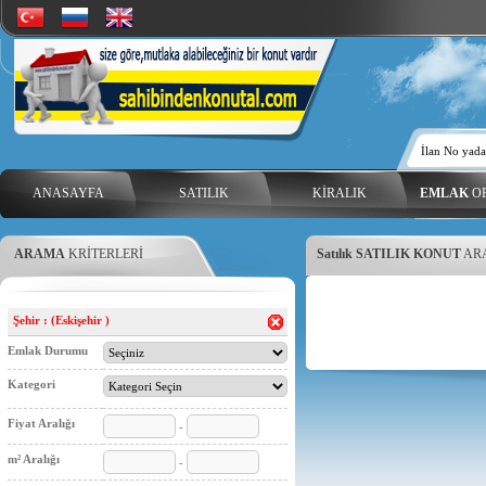
ANASAYFA
SATILIK
KİRALIK
EMLAK
OF
ARAMA
KRİTERLERİ
Satılık SATILIK KONUT
ARA
Şehir : (Eskişehir )
Emlak Durumu
Kategori
Fiyat Aralığı
-
m² Aralığı
-