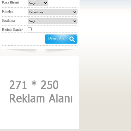
Para Birimi
Kimden
Sıralama
Resimli İlanlar