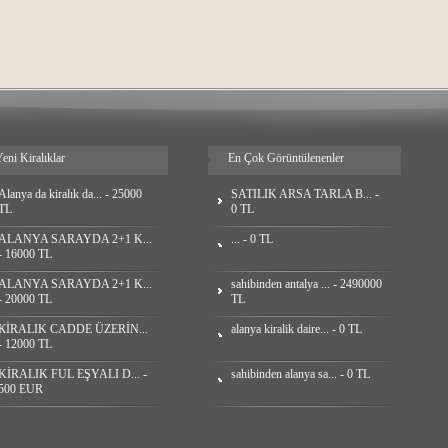
eni Kiralıklar
En Çok Görüntülenenler
Alanya da kiralık da... - 25000
SATILIK ARSA TARLA B... -
TL
0 TL
ALANYA SARAYDA 2+1 K...
... - 0 TL
- 16000 TL
ALANYA SARAYDA 2+1 K...
sahibinden antalya ... - 2490000
- 20000 TL
TL
КİRALIK CADDE ÜZERİN...
alanya kiralik daire... - 0 TL
- 12000 TL
KİRALIK FUL EŞYALI D... -
sahibinden alanya sa... - 0 TL
500 EUR