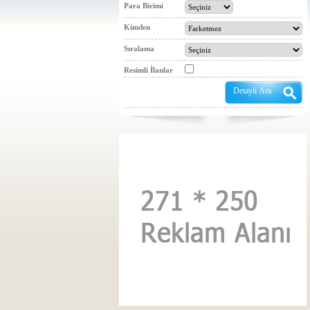
Para Birimi
Kimden
Sıralama
Resimli İlanlar