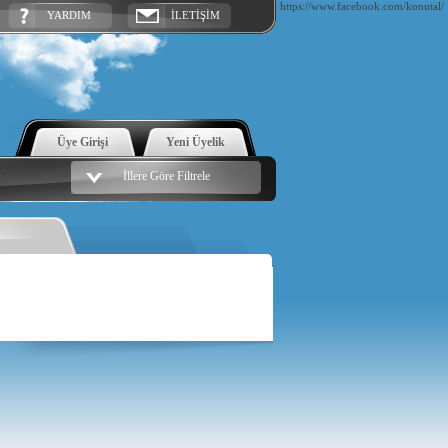
https://www.facebook.com/konutal/
YARDIM
İLETİŞİM
Üye Girişi
Yeni Üyelik
İllere Göre Filtrele